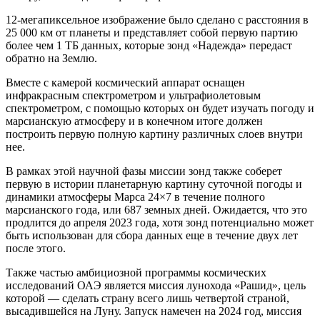
12-мегапиксельное изображение было сделано с расстояния в
25 000 км от планеты и представляет собой первую партию
более чем 1 ТБ данных, которые зонд «Надежда» передаст
обратно на Землю.
Вместе с камерой космический аппарат оснащен
инфракрасным спектрометром и ультрафиолетовым
спектрометром, с помощью которых он будет изучать погоду и
марсианскую атмосферу и в конечном итоге должен
построить первую полную картину различных слоев внутри
нее.
В рамках этой научной фазы миссии зонд также соберет
первую в истории планетарную картину суточной погоды и
динамики атмосферы Марса 24×7 в течение полного
марсианского года, или 687 земных дней. Ожидается, что это
продлится до апреля 2023 года, хотя зонд потенциально может
быть использован для сбора данных еще в течение двух лет
после этого.
Также частью амбициозной программы космических
исследований ОАЭ является миссия лунохода «Рашид», цель
которой — сделать страну всего лишь четвертой страной,
высадившейся на Луну. Запуск намечен на 2024 год, миссия