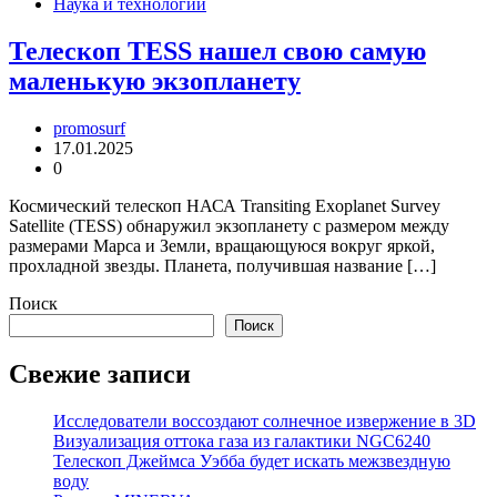
Наука и технологии
Телескоп TESS нашел свою самую
маленькую экзопланету
promosurf
17.01.2025
0
Космический телескоп НАСА Transiting Exoplanet Survey
Satellite (TESS) обнаружил экзопланету с размером между
размерами Марса и Земли, вращающуюся вокруг яркой,
прохладной звезды. Планета, получившая название […]
Поиск
Поиск
Свежие записи
Исследователи воссоздают солнечное извержение в 3D
Визуализация оттока газа из галактики NGC6240
Телескоп Джеймса Уэбба будет искать межзвездную
воду