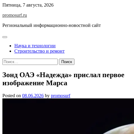
Skip
Пятница, 7 августа, 2026
to
promosurf.ru
content
Региональный информационно-новостной сайт
Наука и технологии
Строительство и ремонт
Найти:
Зонд ОАЭ «Надежда» прислал первое
изображение Марса
Posted on
08.06.2026
by
promosurf