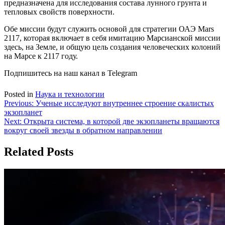
предназначена для исследования состава лунного грунта и
тепловых свойств поверхности.
Обе миссии будут служить основой для стратегии ОАЭ Mars
2117, которая включает в себя имитацию Марсианской миссии
здесь, на Земле, и общую цель создания человеческих колоний
на Марсе к 2117 году.
Подпишитесь на наш канал в Telegram
Posted in
Наука и технологии
Навигация
Previous:
Ученые исследуют внутреннее строение скалистых
экзопланет
по
Next:
Открыта система, в которой две экзопланеты вращаются
записям
вокруг своей звезды в обратном направлении
Related Posts