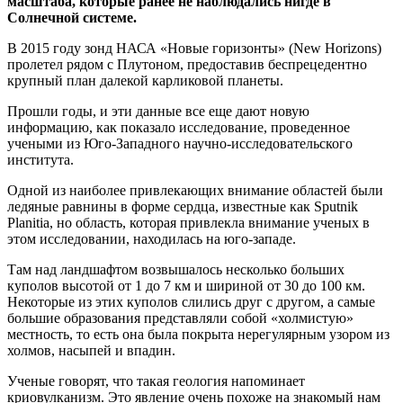
масштаба, которые ранее не наблюдались нигде в
Солнечной системе.
В 2015 году зонд НАСА «Новые горизонты» (New Horizons)
пролетел рядом с Плутоном, предоставив беспрецедентно
крупный план далекой карликовой планеты.
Прошли годы, и эти данные все еще дают новую
информацию, как показало исследование, проведенное
учеными из Юго-Западного научно-исследовательского
института.
Одной из наиболее привлекающих внимание областей были
ледяные равнины в форме сердца, известные как Sputnik
Planitia, но область, которая привлекла внимание ученых в
этом исследовании, находилась на юго-западе.
Там над ландшафтом возвышалось несколько больших
куполов высотой от 1 до 7 км и шириной от 30 до 100 км.
Некоторые из этих куполов слились друг с другом, а самые
большие образования представляли собой «холмистую»
местность, то есть она была покрыта нерегулярным узором из
холмов, насыпей и впадин.
Ученые говорят, что такая геология напоминает
криовулканизм. Это явление очень похоже на знакомый нам