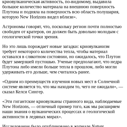
криовулканическая активность, по-видимому, выдавила
большое количество материала на внешнюю поверхность
Плутона и подняла на поверхность всю область полушария,
которую New Horizons видел вблизи».
Астрономы говорят, что, поскольку регион почти полностью
свободен от кратеров, он должен быть довольно молодым с
геологической точки зрения.
Но это лишь порождает новые загадки: криовулканизм
требует некоторого количества тепла, чтобы материал
оставался в слякотном состоянии, но ожидалось, что Плутон
будет замерзшей пустошью. Ученые предполагают, что недра
Плутона либо имели больше тепла в прошлом, либо могли
удерживать его дольше, чем считалось ранее.
«Одним из преимуществ изучения новых мест в Солнечной
системе является то, что мы находим то, чего не ожидали», —
сказал Келси Сингер.
«Эти гигантские криовулканы странного вида, наблюдаемые
New Horizons, — отличный пример того, как мы расширяем
наши знания о вулканических процессах и геологической
активности в ледяных мирах».
Исследование было опубликовано в журнале
Nature