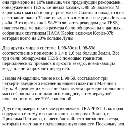
она примерно на 10% меньше, чем предыдущий рекордсмен,
обнаруженный TESS. Ее звезда-хозяин, L 98-59, является М-
карликом с массой в одну треть массы Солнца и находится на
расстоянии около 35 световых лет в южном созвездии Летучая
рыба. В то время как L 98-59b является рекордом для TESS,
планеты еще меньшего размера были обнаружены в данных,
собранных спутником НАСА Kepler, включая Kepler-37b,
который всего на 20% больше Луны.
Два других мира в системе, L 98-59c и L 98-59d,
соответственно примерно в 1,4 и 1,6 раз больше Земли. Все
три были обнаружены TESS с помощью транзитов,
периодических провалов в яркости звезды, возникающих,
когда планета проходит перед ней.
Звезды M-карлики, такие как L 98-59, составляют три
четверти звездного населения нашей галактики Млечный
Путь. В среднем их масса не больше, чем примерно половина
массы Солнца и они намного холоднее, с температурой
поверхности менее 70% солнечной.
Другие примеры таких звезд включают TRAPPIST-1, которая
содержит систему из семи планет размером с Землю, и
Проксима Центавра, нашего ближайшего звездного соседа,
который имеет одну подтвержденную планету. Поскольку эти