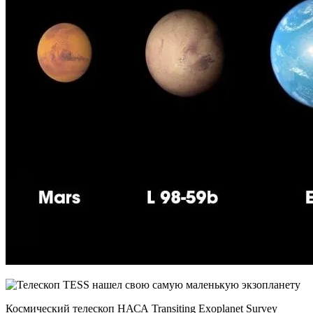
Космический телескоп НАСА Transiting Exoplanet Survey