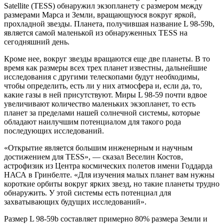
Satellite (TESS) обнаружил экзопланету с размером между
размерами Марса и Земли, вращающуюся вокруг яркой,
прохладной звезды. Планета, получившая название L 98-59b,
является самой маленькой из обнаруженных TESS на
сегодняшний день.
Кроме нее, вокруг звезды вращаются еще две планеты. В то
время как размеры всех трех планет известны, дальнейшие
исследования с другими телескопами будут необходимы,
чтобы определить, есть ли у них атмосфера и, если да, то,
какие газы в ней присутствуют. Миры L 98-59 почти вдвое
увеличивают количество маленьких экзопланет, то есть
планет за пределами нашей солнечной системы, которые
обладают наилучшим потенциалом для такого рода
последующих исследований.
«Открытие является большим инженерным и научным
достижением для TESS», — сказал Веселин Костов,
астрофизик из Центра космических полетов имени Годдарда
НАСА в Гринбелте. «Для изучения малых планет вам нужны
короткие орбиты вокруг ярких звезд, но такие планеты трудно
обнаружить. У этой системы есть потенциал для
захватывающих будущих исследований».
Размер L 98-59b составляет примерно 80% размера Земли и