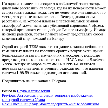
Ни одна из планет не находится в «обитаемой зоне» звезды —
диапазоне расстояний от звезды, где на их поверхности может
существовать жидкая вода. Тем не менее, все они занимают то
место, что ученые называют зоной Венеры, диапазоном
расстояний, на котором планета с первоначальной земной
атмосферой может испытать убегающий парниковый эффект,
который превращает ее в подобную Венере атмосферу. Исходя
из своих размеров, третья планета может представлять собой
каменистый мир, похожий на Венеру.
Одной из целей TESS является создание каталога небольших
каменистых планет на коротких орбитах вокруг очень ярких
близлежащих звезд для изучения их атмосферы с помощью
предстоящего космического телескопа НАСА имени Джеймса
Уэбба. Четыре из миров системы TRAPPIST-1 являются
первыми кандидатами, и ученые предполагают, что планеты
системы L 98-59 также подходят для исследований.
Подпишитесь на наш канал в Telegram
Posted in
Наука и технологии
Навигация
Previous:
Астрономы получили тепловые изображения
кольцевой системы Урана
по
Next:
Океан Энцелада может содержать живые организмы