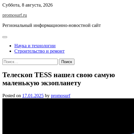
Skip
Суббота, 8 августа, 2026
to
promosurf.ru
content
Региональный информационно-новостной сайт
Наука и технологии
Строительство и ремонт
Найти:
Телескоп TESS нашел свою самую
маленькую экзопланету
Posted on
17.01.2025
by
promosurf