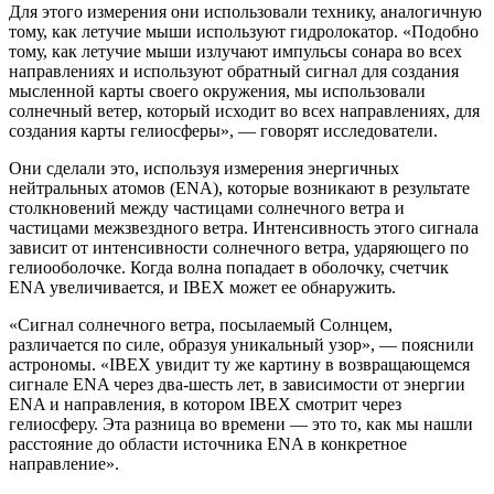
Для этого измерения они использовали технику, аналогичную
тому, как летучие мыши используют гидролокатор. «Подобно
тому, как летучие мыши излучают импульсы сонара во всех
направлениях и используют обратный сигнал для создания
мысленной карты своего окружения, мы использовали
солнечный ветер, который исходит во всех направлениях, для
создания карты гелиосферы», — говорят исследователи.
Они сделали это, используя измерения энергичных
нейтральных атомов (ENA), которые возникают в результате
столкновений между частицами солнечного ветра и
частицами межзвездного ветра. Интенсивность этого сигнала
зависит от интенсивности солнечного ветра, ударяющего по
гелиооболочке. Когда волна попадает в оболочку, счетчик
ENA увеличивается, и IBEX может ее обнаружить.
«Сигнал солнечного ветра, посылаемый Солнцем,
различается по силе, образуя уникальный узор», — пояснили
астрономы. «IBEX увидит ту же картину в возвращающемся
сигнале ENA через два-шесть лет, в зависимости от энергии
ENA и направления, в котором IBEX смотрит через
гелиосферу. Эта разница во времени — это то, как мы нашли
расстояние до области источника ENA в конкретное
направление».