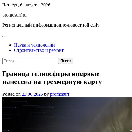
Skip
Четверг, 6 августа, 2026
to
promosurf.ru
content
Региональный информационно-новостной сайт
Наука и технологии
Строительство и ремонт
Найти:
Граница гелиосферы впервые
нанесена на трехмерную карту
Posted on
23.06.2025
by
promosurf