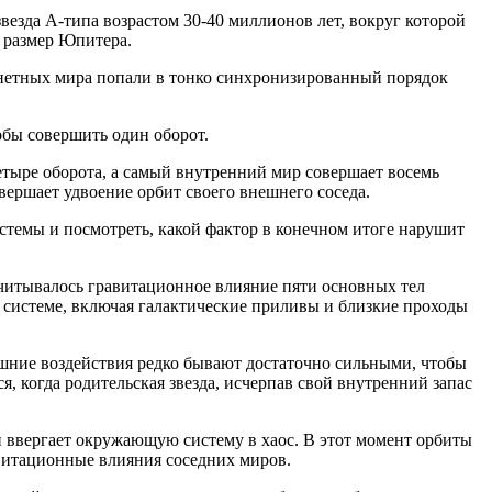
везда A-типа возрастом 30-40 миллионов лет, вокруг которой
т размер Юпитера.
ланетных мира попали в тонко синхронизированный порядок
обы совершить один оборот.
четыре оборота, а самый внутренний мир совершает восемь
ершает удвоение орбит своего внешнего соседа.
стемы и посмотреть, какой фактор в конечном итоге нарушит
читывалось гравитационное влияние пяти основных тел
системе, включая галактические приливы и близкие проходы
ешние воздействия редко бывают достаточно сильными, чтобы
, когда родительская звезда, исчерпав свой внутренний запас
 и ввергает окружающую систему в хаос. В этот момент орбиты
витационные влияния соседних миров.