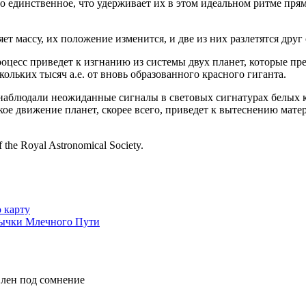
то единственное, что удерживает их в этом идеальном ритме пря
ряет массу, их положение изменится, и две из них разлетятся др
есс приведет к изгнанию из системы двух планет, которые прев
скольких тысяч а.е. от вновь образованного красного гиганта.
наблюдали неожиданные сигналы в световых сигнатурах белых к
е движение планет, скорее всего, приведет к вытеснению материа
the Royal Astronomical Society.
 карту
мычки Млечного Пути