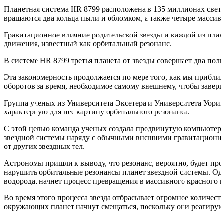
Планетная система HR 8799 расположена в 135 миллионах свето
вращаются два кольца пыли и обломком, а также четыре массив
Гравитационное влияние родительской звезды и каждой из пла
движения, известный как орбитальный резонанс.
В системе HR 8799 третья планета от звезды совершает два пол
Эта закономерность продолжается по мере того, как мы прибли
оборотов за время, необходимое самому внешнему, чтобы заве
Группа ученых из Университета Эксетера и Университета Уори
характерную для нее картину орбитального резонанса.
С этой целью команда ученых создала продвинутую компьюте
звездной системы наряду с обычными внешними гравитационны
от других звездных тел.
Астрономы пришли к выводу, что резонанс, вероятно, будет п
нарушить орбитальные резонансы планет звездной системы. Одна
водорода, начнет процесс превращения в массивного красного 
Во время этого процесса звезда отбрасывает огромное количес
окружающих планет начнут смещаться, поскольку они реагирую