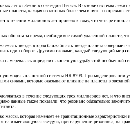
вых лет от Земли в созвездии Пегаса. В основе системы лежит з
ные планеты, каждая из которых более чем в пять раз превышае
нет в течении миллионов лет привело к тому, что четыре иноп
ных оборота за время, необходимое самой удаленной планете, чт
жаемся к звезде: вторая ближайшая к звезде планета совершает 
ршить один оборот. Другими словами, каждый следующий мир сов
ка намеревалась определить конечную судьбу этой необычной си
рную модель планетной системы HR 8799. При моделировании у
ми силами, которые оказывают влияние на планеты в звездной 
родолжаться в течение следующих трех миллиардов лет, и что вн
ко данные также показали, что резонанс обязательно закончится
гиганта.
тво массы, которая изменяет ее гравитационные характеристики
т на изменяющуюся звезду и, при нарушении резонанса, на гра