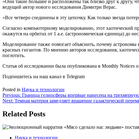
«Они такие большие и расположены так близко друг к другу, ч
ведущий автор нового исследования Димитри Верас.
«Все четверо соединены в эту цепочку. Как только звезда поте
Согласно компьютерному моделированию, этот хаотический проц
окажутся на орбитах от 1 а.е. (астрономическая единица) до не
Моделирование также помогает объяснить, почему астрономы 
красных гигантов. По мнению авторов исследования, хаотическо
поглотить.
Статья об исследовании была опубликована в Monthly Notices of 
Подпишитесь на наш канал в Telegram
Posted in
Наука и технологии
Навигация
Previous:
Граница гелиосферы впервые нанесена на трехмерную
Next:
Темная материя замедляет вращение галактической пере
по
записям
Related Posts
Наука и технологии