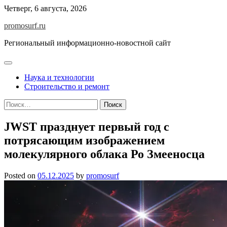
Skip
Четверг, 6 августа, 2026
to
promosurf.ru
content
Региональный информационно-новостной сайт
Наука и технологии
Строительство и ремонт
Найти:
JWST празднует первый год с
потрясающим изображением
молекулярного облака Ро Змееносца
Posted on
05.12.2025
by
promosurf