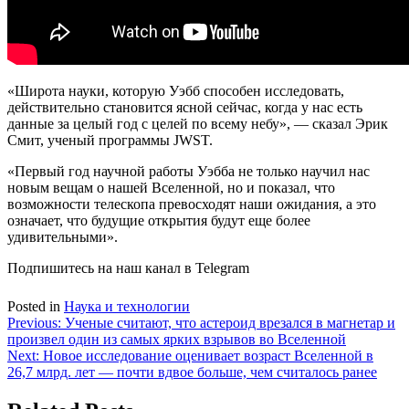
«Широта науки, которую Уэбб способен исследовать,
действительно становится ясной сейчас, когда у нас есть
данные за целый год с целей по всему небу», — сказал Эрик
Смит, ученый программы JWST.
«Первый год научной работы Уэбба не только научил нас
новым вещам о нашей Вселенной, но и показал, что
возможности телескопа превосходят наши ожидания, а это
означает, что будущие открытия будут еще более
удивительными».
Подпишитесь на наш канал в Telegram
Posted in
Наука и технологии
Навигация
Previous:
Ученые считают, что астероид врезался в магнетар и
произвел один из самых ярких взрывов во Вселенной
по
Next:
Новое исследование оценивает возраст Вселенной в
записям
26,7 млрд. лет — почти вдвое больше, чем считалось ранее