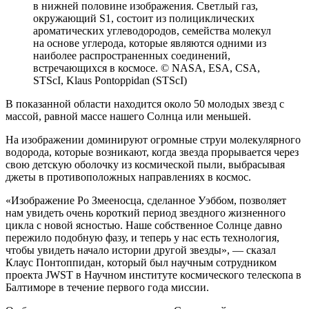
в нижней половине изображения. Светлый газ,
окружающий S1, состоит из полициклических
ароматических углеводородов, семейства молекул
на основе углерода, которые являются одними из
наиболее распространенных соединений,
встречающихся в космосе. © NASA, ESA, CSA,
STScI, Klaus Pontoppidan (STScI)
В показанной области находится около 50 молодых звезд с
массой, равной массе нашего Солнца или меньшей.
На изображении доминируют огромные струи молекулярного
водорода, которые возникают, когда звезда прорывается через
свою детскую оболочку из космической пыли, выбрасывая
джеты в противоположных направлениях в космос.
«Изображение Ро Змееносца, сделанное Уэббом, позволяет
нам увидеть очень короткий период звездного жизненного
цикла с новой ясностью. Наше собственное Солнце давно
пережило подобную фазу, и теперь у нас есть технология,
чтобы увидеть начало истории другой звезды», — сказал
Клаус Понтоппидан, который был научным сотрудником
проекта JWST в Научном институте космического телескопа в
Балтиморе в течение первого года миссии.