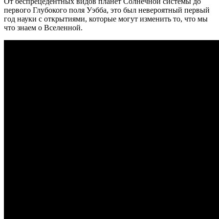
От беспрецедентных видов планет Солнечной системы до
первого Глубокого поля Уэбба, это был невероятный первый
год науки с открытиями, которые могут изменить то, что мы
что знаем о Вселенной.