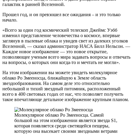
галактик в ранней Вселенной.
Прошел год, и он превзошел все ожидания – и это только
начало.
«Всего за один год космический телескоп Джеймс Уэбб
изменил представление человечества о космосе, впервые
заглянув в пылевые облака и увидев свет из далеких уголков
Вселенной, — сказал администратор НАСА Билл Нельсон. —
Каждое новое изображение — это новое открытие,
позволяющее ученым всего мира задавать вопросы и отвечать
на вопросы, о которых они когда-то и мечтать не могли».
На этом изображении вы можете увидеть молекулярное
облако Ро Змееносца, ближайшую к Земле область
звездообразования. На самом деле это относительно
небольшой и тихий звездный питомник, расположенный
всего в 400 световых годах от нас, что позволяет получить
такое впечатляюще детальное изображение крупным планом.
Молекулярное облако Ро Змееносца. Самой
большой на этом изображении является звезда S1,
которая появляется среди светящейся пещеры,
которую она высекает своими звездными ветрами