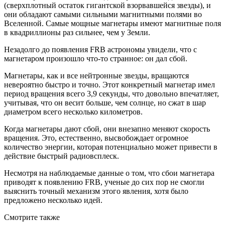
(сверхплотный остаток гигантской взорвавшейся звезды), и
они обладают самыми сильными магнитными полями во
Вселенной. Самые мощные магнетары имеют магнитные поля
в квадриллионы раз сильнее, чем у Земли.
Незадолго до появления FRB астрономы увидели, что с
магнетаром произошло что-то странное: он дал сбой.
Магнетары, как и все нейтронные звезды, вращаются
невероятно быстро и точно. Этот конкретный магнетар имел
период вращения всего 3,9 секунды, что довольно впечатляет,
учитывая, что он весит больше, чем солнце, но сжат в шар
диаметром всего несколько километров.
Когда магнетары дают сбой, они внезапно меняют скорость
вращения. Это, естественно, высвобождает огромное
количество энергии, которая потенциально может привести в
действие быстрый радиовсплеск.
Несмотря на наблюдаемые данные о том, что сбои магнетара
приводят к появлению FRB, ученые до сих пор не смогли
выяснить точный механизм этого явления, хотя было
предложено несколько идей.
Смотрите также