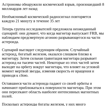
Астрономы обнаружили космический взрыв, произошедший 8
миллиардов лет назад
Необъяснимый космический радиосигнал повторяется
каждую 21 минуту в течение 35 лет
Теперь группа исследователей предложила неожиданный
сценарий: они думают, что когда магнетар выпускает FRB, мы
наблюдаем предсмертную агонию разрывающегося на части
астероида.
Сценарий выглядит следующим образом. Случайный
астероид, богатый железом, оказался слишком близко к
магнетару. Затем сильная гравитация магнетара разрывает
астероид на тысячи частей. Некоторые из этих частей затем
выходят на орбиту вокруг магнетара, что влияет на угловой
момент мертвой звезды, изменяя скорость ее вращения и
приводя к сбою.
Оставшиеся части астероида падают со своей орбиты и
начинают приближаться к поверхности магнетара. При этом
они пересекают область наиболее интенсивных магнитных
полей.
Поскольку астероиды богаты железом, у них много