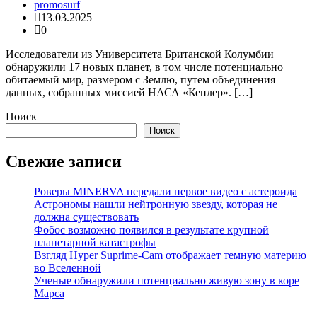
promosurf
13.03.2025
0
Исследователи из Университета Британской Колумбии
обнаружили 17 новых планет, в том числе потенциально
обитаемый мир, размером с Землю, путем объединения
данных, собранных миссией НАСА «Кеплер». […]
Поиск
Поиск
Свежие записи
Роверы MINERVA передали первое видео с астероида
Астрономы нашли нейтронную звезду, которая не
должна существовать
Фобос возможно появился в результате крупной
планетарной катастрофы
Взгляд Hyper Suprime-Cam отображает темную материю
во Вселенной
Ученые обнаружили потенциально живую зону в коре
Марса