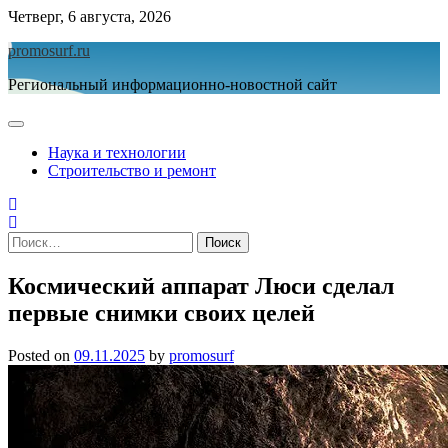
Skip
Четверг, 6 августа, 2026
to
promosurf.ru
content
Региональный информационно-новостной сайт
Наука и технологии
Строительство и ремонт
Найти:
Космический аппарат Люси сделал
первые снимки своих целей
Posted on
09.11.2025
by
promosurf