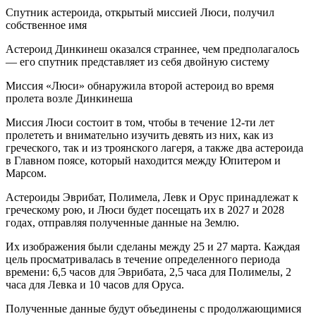
Спутник астероида, открытый миссией Люси, получил
собственное имя
Астероид Динкинеш оказался страннее, чем предполагалось
— его спутник представляет из себя двойную систему
Миссия «Люси» обнаружила второй астероид во время
пролета возле Динкинеша
Миссия Люси состоит в том, чтобы в течение 12-ти лет
пролететь и внимательно изучить девять из них, как из
греческого, так и из троянского лагеря, а также два астероида
в Главном поясе, который находится между Юпитером и
Марсом.
Астероиды Эврибат, Полимела, Левк и Орус принадлежат к
греческому рою, и Люси будет посещать их в 2027 и 2028
годах, отправляя полученные данные на Землю.
Их изображения были сделаны между 25 и 27 марта. Каждая
цель просматривалась в течение определенного периода
времени: 6,5 часов для Эврибата, 2,5 часа для Полимелы, 2
часа для Левка и 10 часов для Оруса.
Полученные данные будут объединены с продолжающимися