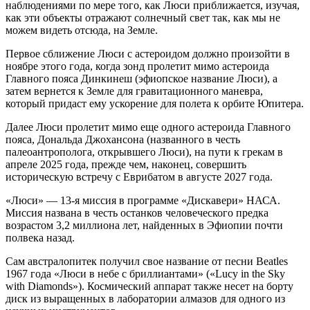
наблюдениями по мере того, как Люси приближается, изучая,
как эти объекты отражают солнечный свет так, как мы не
можем видеть отсюда, на Земле.
Первое сближение Люси с астероидом должно произойти в
ноябре этого года, когда зонд пролетит мимо астероида
Главного пояса Динкинеш (эфиопское название Люси), а
затем вернется к Земле для гравитационного маневра,
который придаст ему ускорение для полета к орбите Юпитера.
Далее Люси пролетит мимо еще одного астероида Главного
пояса, Дональда Джохансона (названного в честь
палеоантрополога, открывшего Люси), на пути к грекам в
апреле 2025 года, прежде чем, наконец, совершить
историческую встречу с Еврибатом в августе 2027 года.
«Люси» — 13-я миссия в программе «Дискавери» НАСА.
Миссия названа в честь останков человеческого предка
возрастом 3,2 миллиона лет, найденных в Эфиопии почти
полвека назад.
Сам австралопитек получил свое название от песни Beatles
1967 года «Люси в небе с бриллиантами» («Lucy in the Sky
with Diamonds»). Космический аппарат также несет на борту
диск из выращенных в лаборатории алмазов для одного из