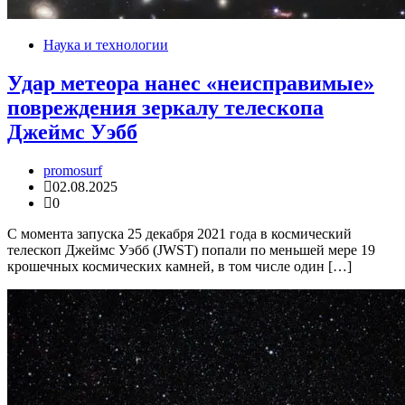
Наука и технологии
Удар метеора нанес «неисправимые»
повреждения зеркалу телескопа
Джеймс Уэбб
promosurf
02.08.2025
0
С момента запуска 25 декабря 2021 года в космический
телескоп Джеймс Уэбб (JWST) попали по меньшей мере 19
крошечных космических камней, в том числе один […]