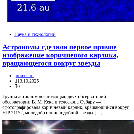
Наука и технологии
Астрономы сделали первое прямое
изображение коричневого карлика,
вращающегося вокруг звезды
promosurf
13.10.2025
0
Группа астрономов с помощью двух обсерваторий —
обсерватории В. М. Кека и телескопа Субару —
сфотографировала коричневый карлик, вращающийся вокруг
HIP 21152, молодой солнцеподобной звезды […]