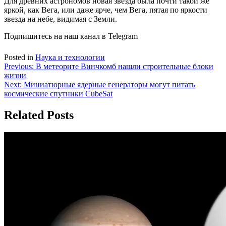
Для древних астрономов новая звезда была почти такой же
яркой, как Вега, или даже ярче, чем Вега, пятая по яркости
звезда на небе, видимая с Земли.
Подпишитесь на наш канал в Telegram
Posted in
Наука и технологии
Навигация
Previous:
В метеорите Винчкомб нашли строительные блоки
жизни
по
Next:
Миниатюрные ядерные генераторы могут питать
записям
космические спутники CubeSat
Related Posts