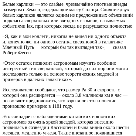
Белые карлики — это слабые, чрезвычайно плотные звезды
размером с Землю, содержащие массу Солнца. Слияние двух
белых карликов является одним из предложенных объяснений
подкласса сверхновых или звездных взрывов, называемых
событиями Iax, при которых звезда не разрушается полностью.
«Я, как и мои коллеги, никогда не видел ни одного объекта —
и, конечно же, ни одного остатка сверхновой в галактике
Млечный Путь — который бы так выглядел так», — сказал
Роберт Фесен.
«Этот остаток позволит астрономам изучить особенно
интересный тип сверхновой, который до сих пор они могли
исследовать только на основе теоретических моделей и
примеров в далеких галактиках».
Исследователи сообщают, что размер Pa 30 и скорость, с
которой она расширяется — около 3,8 миллиона км в час —
позволяют предположить, что взрывное столкновение
произошло примерно в 1181 году.
Это совпадает с наблюдениями китайских и японских
астрономов за очень яркой звездой, которая внезапно
появилась в созвездии Кассиопеи и была видна около шести
месяцев, медленно угасая. Такие внезапное появившиеся