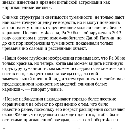
звезды известны в древней китайской астрономии как
«приглашенные звезды».
Снимки структуры и светимости туманности, не только дают
наиболее точную оценку ее возраста, но и могут позволить
астрономам уточнить существующие модели слияния белых
карликов. По словам Фесена, Pa 30 была обнаружена в 2013
году соавтором и астрономом-любителем Даной Патчик, но
до сих пор изображения туманности показывали только
чрезвычайно слабый и рассеянный объект.
«Наши более глубокие изображения показывают, что Pa 30 не
только красива, но теперь, когда мы можем видеть истинную
структуру туманности, мы можем исследовать ее химический
состав и то, как центральная звезда создала свой
замечательный внешний вид, а затем сравнить эти свойства с
предсказаниями конкретных моделей слияния белых
карликов», — говорят ученые.
«Новые наблюдения накладывают гораздо более жесткие
ограничения на объект по сравнению с тем, что было
известно ранее, поскольку его возраст расширения составляет
около 850 лет, что идеально подходит для того, чтобы быть
остатками приглашенной звезды», — сказал Роберт Фесен.