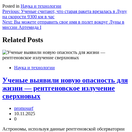
Posted in
Наука и технологии
Навигация
Previous:
Ученые считают, что старая ракета врезалась в Луну
на скорости 9300 км в час
по
Next:
Вы можете отправить свое имя в полет вокруг Луны в
записям
миссии Артемида I
Related Posts
Наука и технологии
Ученые выявили новую опасность для
жизни — рентгеновское излучение
сверхновых
promosurf
10.11.2025
0
Астрономы, используя данные рентгеновской обсерватории