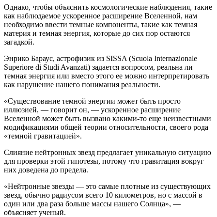
Однако, чтобы объяснить космологические наблюдения, такие
как наблюдаемое ускоренное расширение Вселенной, нам
необходимо ввести темные компоненты, такие как темная
материя и темная энергия, которые до сих пор остаются
загадкой.
Энрико Бараус, астрофизик из SISSA (Scuola Internazionale
Superiore di Studi Avanzati) задается вопросом, реальна ли
темная энергия или вместо этого ее можно интерпретировать
как нарушение нашего понимания реальности.
«Существование темной энергии может быть просто
иллюзией, — говорит он, — ускоренное расширение
Вселенной может быть вызвано какими-то еще неизвестными
модификациями общей теории относительности, своего рода
«темной гравитацией».
Слияние нейтронных звезд предлагает уникальную ситуацию
для проверки этой гипотезы, потому что гравитация вокруг
них доведена до предела.
«Нейтронные звезды — это самые плотные из существующих
звезд, обычно радиусом всего 10 километров, но с массой в
один или два раза больше массы нашего Солнца», —
объясняет ученый.