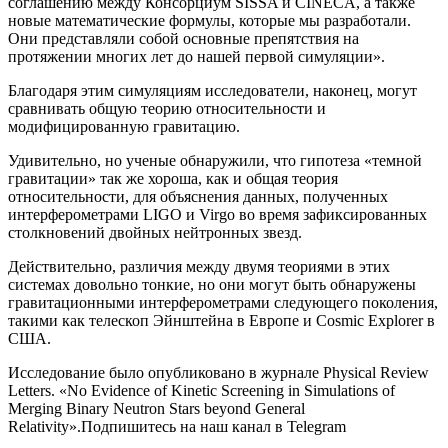
соглашению между Консорциум SISSA и CINECA, а также
новые математические формулы, которые мы разработали.
Они представляли собой основные препятствия на
протяжении многих лет до нашей первой симуляции».
Благодаря этим симуляциям исследователи, наконец, могут
сравнивать общую теорию относительности и
модифицированную гравитацию.
Удивительно, но ученые обнаружили, что гипотеза «темной
гравитации» так же хороша, как и общая теория
относительности, для объяснения данных, полученных
интерферометрами LIGO и Virgo во время зафиксированных
столкновений двойных нейтронных звезд.
Действительно, различия между двумя теориями в этих
системах довольно тонкие, но они могут быть обнаружены
гравитационными интерферометрами следующего поколения,
такими как телескоп Эйнштейна в Европе и Cosmic Explorer в
США.
Исследование было опубликовано в журнале Physical Review
Letters. «No Evidence of Kinetic Screening in Simulations of
Merging Binary Neutron Stars beyond General
Relativity».
Подпишитесь на наш канал в Telegram