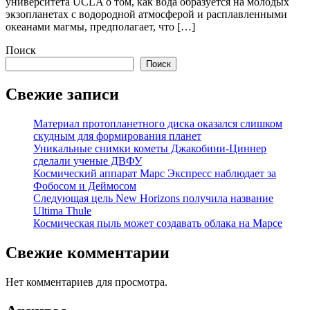
университета UCLA о том, как вода образуется на молодых
экзопланетах с водородной атмосферой и расплавленными
океанами магмы, предполагает, что […]
Поиск
Поиск
Свежие записи
Материал протопланетного диска оказался слишком
скудным для формирования планет
Уникальные снимки кометы Джакобини-Циннер
сделали ученые ДВФУ
Космический аппарат Марс Экспресс наблюдает за
Фобосом и Деймосом
Следующая цель New Horizons получила название
Ultima Thule
Космическая пыль может создавать облака на Марсе
Свежие комментарии
Нет комментариев для просмотра.