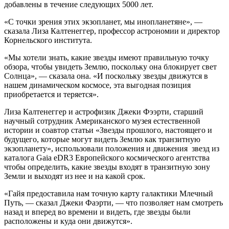
добавлены в течение следующих 5000 лет.
«С точки зрения этих экзопланет, мы инопланетяне», —
сказала Лиза Калтенеггер, профессор астрономии и директор
Корнельского института.
«Мы хотели знать, какие звезды имеют правильную точку
обзора, чтобы увидеть Землю, поскольку она блокирует свет
Солнца», — сказала она. «И поскольку звезды движутся в
нашем динамическом космосе, эта выгодная позиция
приобретается и теряется».
Лиза Калтенеггер и астрофизик Джеки Фээрти, старший
научный сотрудник Американского музея естественной
истории и соавтор статьи «Звезды прошлого, настоящего и
будущего, которые могут видеть Землю как транзитную
экзопланету», использовали положения и движения звезд из
каталога Gaia eDR3 Европейского космического агентства
чтобы определить, какие звезды входят в транзитную зону
Земли и выходят из нее и на какой срок.
«Гайя предоставила нам точную карту галактики Млечный
Путь, — сказал Джеки Фаэрти, — что позволяет нам смотреть
назад и вперед во времени и видеть, где звезды были
расположены и куда они движутся».