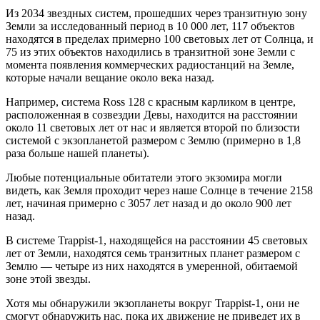
Из 2034 звездных систем, прошедших через транзитную зону
Земли за исследованный период в 10 000 лет, 117 объектов
находятся в пределах примерно 100 световых лет от Солнца, и
75 из этих объектов находились в транзитной зоне Земли с
момента появления коммерческих радиостанций на Земле,
которые начали вещание около века назад.
Например, система Ross 128 с красным карликом в центре,
расположенная в созвездии Девы, находится на расстоянии
около 11 световых лет от нас и является второй по близости
системой с экзопланетой размером с Землю (примерно в 1,8
раза больше нашей планеты).
Любые потенциальные обитатели этого экзомира могли
видеть, как Земля проходит через наше Солнце в течение 2158
лет, начиная примерно с 3057 лет назад и до около 900 лет
назад.
В системе Trappist-1, находящейся на расстоянии 45 световых
лет от Земли, находятся семь транзитных планет размером с
Землю — четыре из них находятся в умеренной, обитаемой
зоне этой звезды.
Хотя мы обнаружили экзопланеты вокруг Trappist-1, они не
смогут обнаружить нас, пока их движение не приведет их в