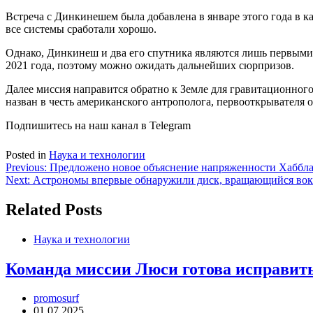
Встреча с Динкинешем была добавлена ​​в январе этого года в 
все системы сработали хорошо.
Однако, Динкинеш и два его спутника являются лишь первыми и
2021 года, поэтому можно ожидать дальнейших сюрпризов.
Далее миссия направится обратно к Земле для гравитационног
назван в честь американского антрополога, первооткрывателя 
Подпишитесь на наш канал в Telegram
Posted in
Наука и технологии
Навигация
Previous:
Предложено новое объяснение напряженности Хаббл
Next:
Астрономы впервые обнаружили диск, вращающийся вокр
по
записям
Related Posts
Наука и технологии
Команда миссии Люси готова исправить
promosurf
01.07.2025