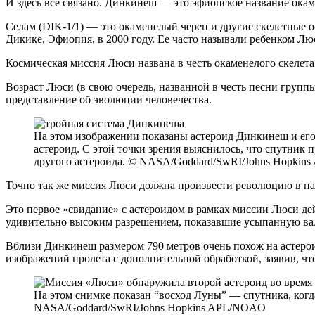
И здесь все связано. Динкинеш — это эфиопское название окаме
Селам (DIK-1/1) — это окаменелый череп и другие скелетные ос
Дикике, Эфиопия, в 2000 году. Ее часто называли ребенком Люс
Космическая миссия Люси названа в честь окаменелого скелет
Возраст Люси (в свою очередь, названной в честь песни групп
представление об эволюции человечества.
На этом изображении показаны астероид Динкинеш и его
астероид. С этой точки зрения выяснилось, что спутник 
другого астероида. © NASA/Goddard/SwRI/Johns Hopkins
Точно так же миссия Люси должна произвести революцию в н
Это первое «свидание» с астероидом в рамках миссии Люси дей
удивительно высоким разрешением, показавшие усыпанную ва
Вблизи Динкинеш размером 790 метров очень похож на астеро
изображений пролета с дополнительной обработкой, заявив, чт
На этом снимке показан “восход Луны” — спутника, когд
NASA/Goddard/SwRI/Johns Hopkins APL/NOAO