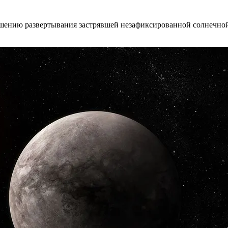
шению развертывания застрявшей незафиксированной солнечной 