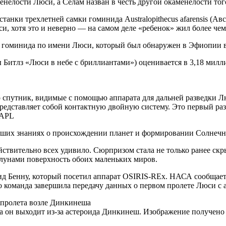
нелости Люси, а Селам назван в честь другой окаменелости того
танки трехлетней самки гоминида Australopithecus afarensis (А
и, хотя это и неверно — на самом деле «ребенок» жил более чем 
а гоминида по имени Люси, который был обнаружен в Эфиопии в
ы Битлз «Люси в небе с бриллиантами») оценивается в 3,18 милл
 спутник, видимые с помощью аппарата для дальней разведки Л
представляет собой контактную двойную систему. Это первый ра
 APL
аших знаниях о происхождении планет и формировании Солнечн
ствительно всех удивило. Сюрпризом стала не только ранее скры
лунами поверхность обоих маленьких миров.
ид Бенну, который посетил аппарат OSIRIS-REx. НАСА сообщает
о команда завершила передачу данных о первом пролете Люси с 
а он выходит из-за астероида Динкинеш. Изображение получено