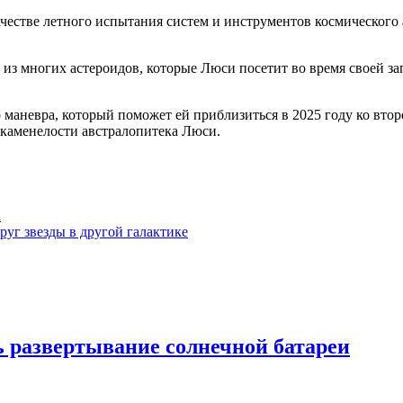
качестве летного испытания систем и инструментов космического
з многих астероидов, которые Люси посетит во время своей зап
о маневра, который поможет ей приблизиться в 2025 году ко вт
окаменелости австралопитека Люси.
а
уг звезды в другой галактике
 развертывание солнечной батареи