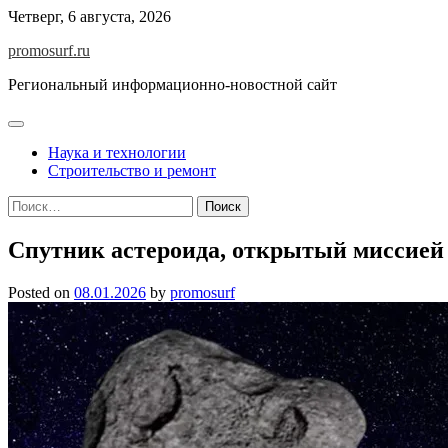
Skip
Четверг, 6 августа, 2026
to
promosurf.ru
content
Региональный информационно-новостной сайт
Наука и технологии
Строительство и ремонт
Найти:
Спутник астероида, открытый миссией
Posted on
08.01.2026
by
promosurf