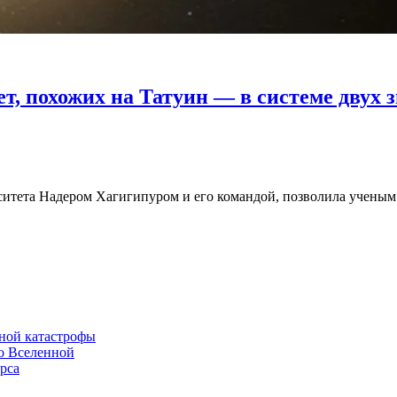
, похожих на Татуин — в системе двух з
ситета Надером Хагигипуром и его командой, позволила ученым
рной катастрофы
о Вселенной
рса