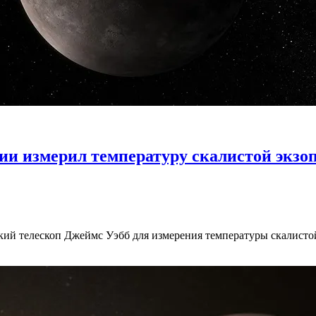
ии измерил температуру скалистой экзо
кий телескоп Джеймс Уэбб для измерения температуры скалисто