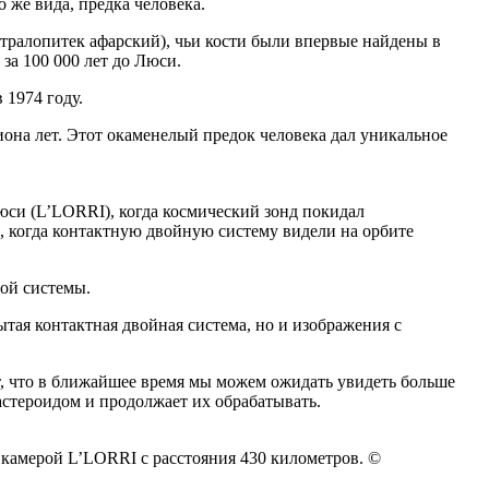
 же вида, предка человека.
встралопитек афарский), чьи кости были впервые найдены в
за 100 000 лет до Люси.
 1974 году.
иона лет. Этот окаменелый предок человека дал уникальное
юси (L’LORRI), когда космический зонд покидал
з, когда контактную двойную систему видели на орбите
ой системы.
тая контактная двойная система, но и изображения с
, что в ближайшее время мы можем ожидать увидеть больше
астероидом и продолжает их обрабатывать.
 камерой L’LORRI с расстояния 430 километров. ©