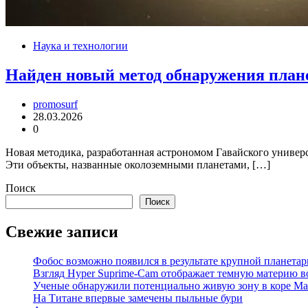
Наука и технологии
Найден новый метод обнаружения планет
promosurf
28.03.2026
0
Новая методика, разработанная астрономом Гавайского универ
Эти объекты, названные околоземными планетами, […]
Поиск
Поиск
Свежие записи
Фобос возможно появился в результате крупной планета
Взгляд Hyper Suprime-Cam отображает темную материю в
Ученые обнаружили потенциально живую зону в коре Ма
На Титане впервые замечены пыльные бури