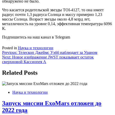
обнаружено не было.
Что касается родительской звезды TOI-4127, то она имеет
радиус почти 1,3 радиуса Солнца и массу примерно 1,23
массы Солнца. Возраст звезды около 4,8 млрд лет,
металличность на уровне 0,14, эффективная температура 6096
К.
Подпишитесь на наш канал в Telegram
Posted in
Наука и технологии
Навигация
Previous:
Телескоп Джеймс Уэбб наблюдает за Ураном
Next:
Новое изображение JWST показывает остаток
по
сверхновой Кассиопея A
записям
Related Posts
Наука и технологии
Запуск миссии ExoMars отложен до
2022 года