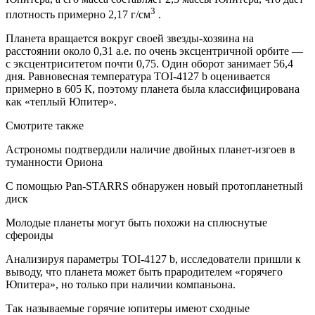
3
плотность примерно 2,17 г/см
.
Планета вращается вокруг своей звезды-хозяина на
расстоянии около 0,31 а.е. по очень эксцентричной орбите —
с эксцентриситетом почти 0,75. Один оборот занимает 56,4
дня. Равновесная температура TOI-4127 b оценивается
примерно в 605 К, поэтому планета была классифицирована
как «теплый Юпитер».
Смотрите также
Астрономы подтвердили наличие двойных планет-изгоев в
туманности Ориона
С помощью Pan-STARRS обнаружен новый протопланетный
диск
Молодые планеты могут быть похожи на сплюснутые
сфероиды
Анализируя параметры TOI-4127 b, исследователи пришли к
выводу, что планета может быть прародителем «горячего
Юпитера», но только при наличии компаньона.
Так называемые горячие юпитеры имеют сходные