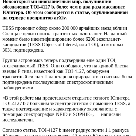
Новооткрытый инопланетный мир, получивший
обозначение TOI-4127 b, более чем в два раза массивнее
Юпитера. Об этом сообщается в статье, опубликованной
на сервере препринтов arXiv.
TESS проводит обзор около 200 000 ярчайших звезд вблизи
Солнца с целью поиска транзитных экзопланет. На данный
момент было идентифицировано более 6200 экзопланет-
кандидатов (TESS Objects of Interest, или TOI), из которых
3031 подтверждена.
Группа астрономов теперь подтвердила еще один TOI,
отслеживаемый TESS. Они сообщают, что на кривой блеска
звезды F-типа, известной как TOI-4127, обнаружен
транзитный сигнал. Планетарная природа этого сигнала была
подтверждена последующими спектроскопическими
наблюдениями.
«В этой работе мы представляем открытие теплого Юпитера
TOI-4127 b с большим эксцентриситетом с помощью TESS, а
также подтверждение и характеристику экзопланеты с
помощью спектрографов NEID и SOPHIE», — написали
исследователи.
Согласно статье, TOI-4127 b имеет радиус почти 1,1 радиуса
Юпитера, а его масса составляет 2,3 массы Юпитера, что дает