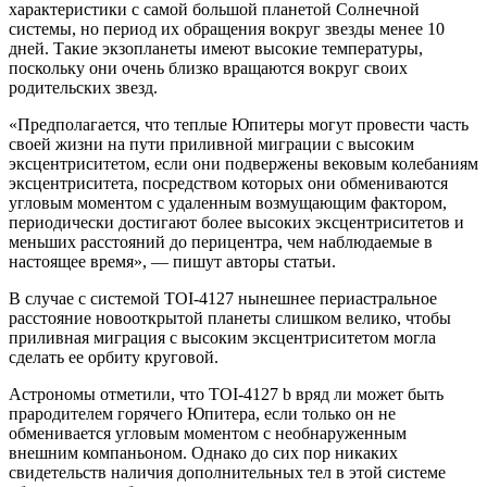
характеристики с самой большой планетой Солнечной
системы, но период их обращения вокруг звезды менее 10
дней. Такие экзопланеты имеют высокие температуры,
поскольку они очень близко вращаются вокруг своих
родительских звезд.
«Предполагается, что теплые Юпитеры могут провести часть
своей жизни на пути приливной миграции с высоким
эксцентриситетом, если они подвержены вековым колебаниям
эксцентриситета, посредством которых они обмениваются
угловым моментом с удаленным возмущающим фактором,
периодически достигают более высоких эксцентриситетов и
меньших расстояний до перицентра, чем наблюдаемые в
настоящее время», — пишут авторы статьи.
В случае с системой TOI-4127 нынешнее периастральное
расстояние новооткрытой планеты слишком велико, чтобы
приливная миграция с высоким эксцентриситетом могла
сделать ее орбиту круговой.
Астрономы отметили, что TOI-4127 b вряд ли может быть
прародителем горячего Юпитера, если только он не
обменивается угловым моментом с необнаруженным
внешним компаньоном. Однако до сих пор никаких
свидетельств наличия дополнительных тел в этой системе