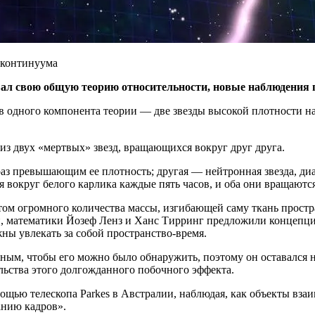
вал свою общую теорию относительности, новые наблюдения 
одного компонента теории — две звезды высокой плотности на б
 из двух «мертвых» звезд, вращающихся вокруг друг друга.
раз превышающим ее плотность; другая — нейтронная звезда, диа
 вокруг белого карлика каждые пять часов, и оба они вращаются
том огромного количества массы, изгибающей саму ткань простра
 математики Йозеф Ленз и Ханс Тирринг предложили концепцию
ны увлекать за собой пространство-время.
ным, чтобы его можно было обнаружить, поэтому он оставался н
льства этого долгожданного побочного эффекта.
ощью телескопа Parkes в Австралии, наблюдая, как объекты вза
анию кадров».