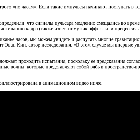
рого «по часам». Если такие импульсы начинают поступать в тел
ределили, что сигналы пульсара медленно смещались во времени 
таскиванию кадра (также известному как эффект или прецессия 
тиканье часов, мы можем увидеть и распутать многие гравитац
т Эван Кин, автор исследования. «В этом случае мы впервые у
должает проходить испытания, поскольку ее предсказания согла
ные волны, которые представляют собой рябь в пространстве-в
проиллюстрирована в анимационном видео ниже.