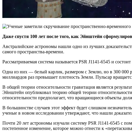
Даже спустя 100 лет после того, как Эйнштейн сформулиро
Австралийские астрономы нашли одно из лучших доказательств 
самого пространства-времени.
Рассматриваемая система называется PSR J1141-6545 и состоит
Одна из них — белый карлик, размером с Землю, но в 300 000 
миллиардов раз превышает плотность Земли. Пульсар вращается
В общей теории относительности гравитация является результа
Эйнштейн опубликовал теорию общей теории относительности,
относительности предполагает, что вращающиеся объекты долж
В большинстве случаев этот эффект будет слишком незначитель
ученые в новом исследовании утверждают, что нашли доказате
Почти 20 лет астрономы изучали систему PSR J1141-6545 с пом
постепенное изменение, которое можно отнести к «перетаскив