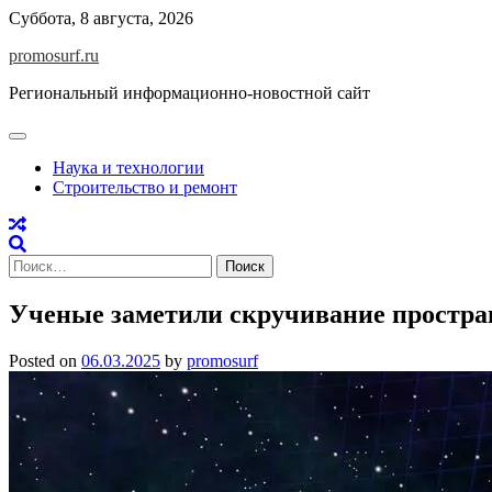
Skip
Суббота, 8 августа, 2026
to
promosurf.ru
content
Региональный информационно-новостной сайт
Наука и технологии
Строительство и ремонт
Найти:
Ученые заметили скручивание простра
Posted on
06.03.2025
by
promosurf