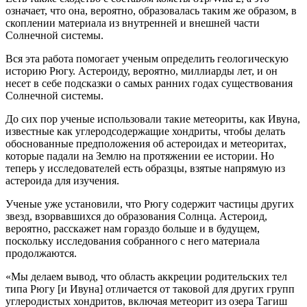
означает, что она, вероятно, образовалась таким же образом, в
скоплении материала из внутренней и внешней части
Солнечной системы.
Вся эта работа помогает ученым определить геологическую
историю Рюгу. Астероиду, вероятно, миллиарды лет, и он
несет в себе подсказки о самых ранних годах существования
Солнечной системы.
До сих пор ученые использовали такие метеориты, как Ивуна,
известные как углеродсодержащие хондриты, чтобы делать
обоснованные предположения об астероидах и метеоритах,
которые падали на Землю на протяжении ее истории. Но
теперь у исследователей есть образцы, взятые напрямую из
астероида для изучения.
Ученые уже установили, что Рюгу содержит частицы других
звезд, взорвавшихся до образования Солнца. Астероид,
вероятно, расскажет нам гораздо больше и в будущем,
поскольку исследования собранного с него материала
продолжаются.
«Мы делаем вывод, что область аккреции родительских тел
типа Рюгу [и Ивуна] отличается от таковой для других групп
углеродистых хондритов, включая метеорит из озера Тагиш