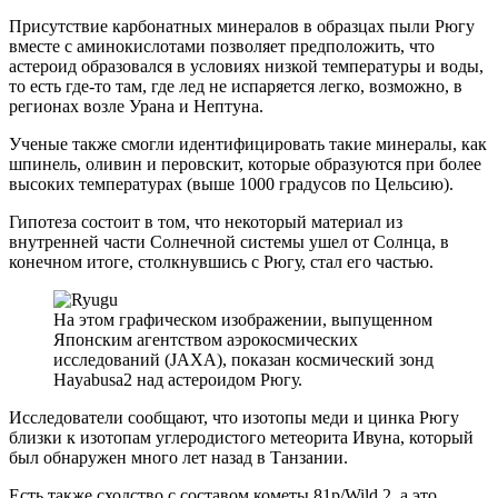
Присутствие карбонатных минералов в образцах пыли Рюгу
вместе с аминокислотами позволяет предположить, что
астероид образовался в условиях низкой температуры и воды,
то есть где-то там, где лед не испаряется легко, возможно, в
регионах возле Урана и Нептуна.
Ученые также смогли идентифицировать такие минералы, как
шпинель, оливин и перовскит, которые образуются при более
высоких температурах (выше 1000 градусов по Цельсию).
Гипотеза состоит в том, что некоторый материал из
внутренней части Солнечной системы ушел от Солнца, в
конечном итоге, столкнувшись с Рюгу, стал его частью.
На этом графическом изображении, выпущенном
Японским агентством аэрокосмических
исследований (JAXA), показан космический зонд
Hayabusa2 над астероидом Рюгу.
Исследователи сообщают, что изотопы меди и цинка Рюгу
близки к изотопам углеродистого метеорита Ивуна, который
был обнаружен много лет назад в Танзании.
Есть также сходство с составом кометы 81p/Wild 2, а это